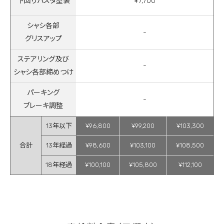
下回りパスタ塗装
¥7,700
シャシ各部
-
グリスアップ
ステアリング及び
-
シャシ各部締めつけ
パーキング
-
ブレーキ調整
13年以下
¥96,800
¥99,200
¥103,300
合計
13年経過
¥98,600
¥103,100
¥108,500
18年経過
¥100,100
¥105,800
¥112,100