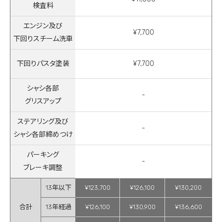
検査料
エンジン及び
¥7,700
下回りスチーム洗車
下回りパスタ塗装
¥7,700
シャシ各部
-
グリスアップ
ステアリング及び
-
シャシ各部締めつけ
パーキング
-
ブレーキ調整
13年以下
¥123,700
¥126,100
¥130,200
合計
13年経過
¥126,100
¥130,900
¥136,600