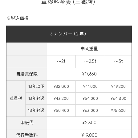
車検料金表（三郷店）
※税込価格
3ナンバー（2年）
車両重量
～2t
～2.5t
～3t
自賠責保険
¥17,650
13年以下
¥32,800
¥41,000
¥49,200
重量税
13年経過
¥43,200
¥54,000
¥64,800
18年経過
¥50,400
¥63,000
¥75,600
印紙代
¥2,300
代行手数料
¥19,800