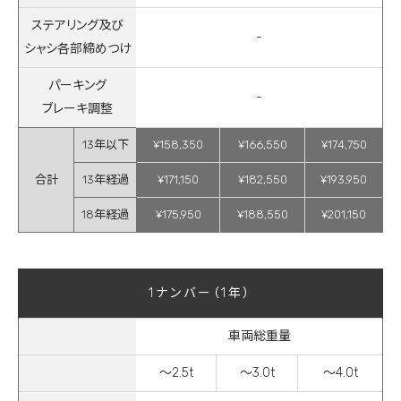
ステアリング及び
-
シャシ各部締めつけ
パーキング
-
ブレーキ調整
13年以下
¥158,350
¥166,550
¥174,750
合計
13年経過
¥171,150
¥182,550
¥193,950
18年経過
¥175,950
¥188,550
¥201,150
1ナンバー（1年）
車両総重量
～2.5t
～3.0t
～4.0t