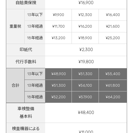
自賠責保険
¥16,900
13年以下
¥9,900
¥12,300
¥16,400
重量税
13年経過
¥11,700
¥16,200
¥21,600
18年経過
¥13,200
¥18,900
¥25,200
印紙代
¥2,300
代行手数料
¥19,800
13年以下
¥48,900
¥51,300
¥55,400
合計
13年経過
¥51,300
¥56,100
¥61,800
18年経過
¥52,200
¥57,900
¥64,200
車検整備
¥48,400
基本料
検査機器による
¥11,000