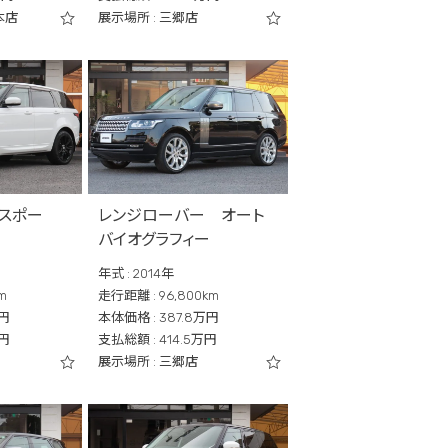
本店
展示場所 : 三郷店
スポー
レンジローバー オート
バイオグラフィー
年式 : 2014年
m
走行距離 : 96,800km
万円
本体価格 : 387.8万円
万円
支払総額 : 414.5万円
展示場所 : 三郷店