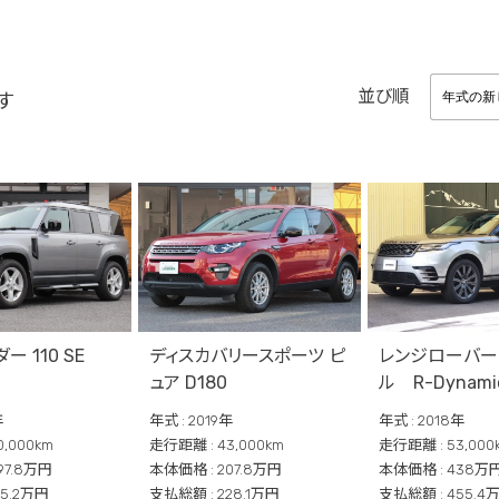
並び順
す
年式の新
年式の新
ー 110 SE
ディスカバリースポーツ ピ
レンジローバー
ュア D180
ル R-Dynamic
年
年式 : 2019年
年式 : 2018年
,000km
走行距離 : 43,000km
走行距離 : 53,000
97.8万円
本体価格 : 207.8万円
本体価格 : 438万
15.2万円
支払総額 : 228.1万円
支払総額 : 455.4