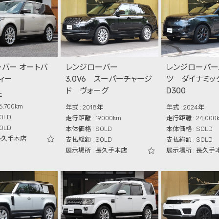
バー オートバ
レンジローバー
レンジローバー
ィー
3.0V6 スーパーチャージ
ツ ダイナミッ
ド ヴォーグ
D300
年
,700km
年式 : 2018年
年式 : 2024年
OLD
走行距離 : 19000km
走行距離 : 24,000
OLD
本体価格 : SOLD
本体価格 : SOLD
 長久手本店
支払総額 : SOLD
支払総額 : SOLD
展示場所 : 長久手本店
展示場所 : 長久手