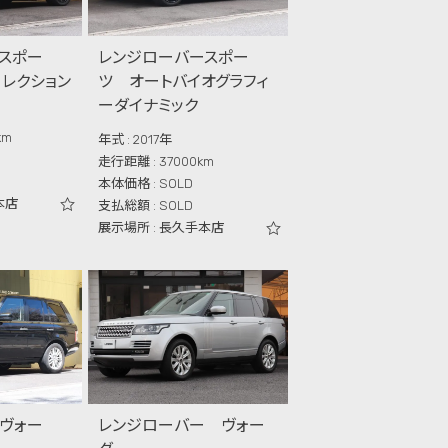
スポー
レンジローバースポー
コレクション
ツ オートバイオグラフィ
ーダイナミック
km
年式 : 2017年
走行距離 : 37000km
本体価格 : SOLD
本店
支払総額 : SOLD
展示場所 : 長久手本店
ヴォー
レンジローバー ヴォー