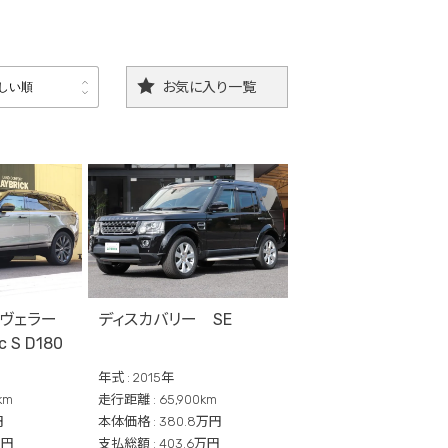
お気に入り一覧
しい順
しい順
ヴェラー
ディスカバリー SE
 S D180
年式 : 2015年
km
走行距離 : 65,900km
円
本体価格 : 380.8万円
万円
支払総額 : 403.6万円