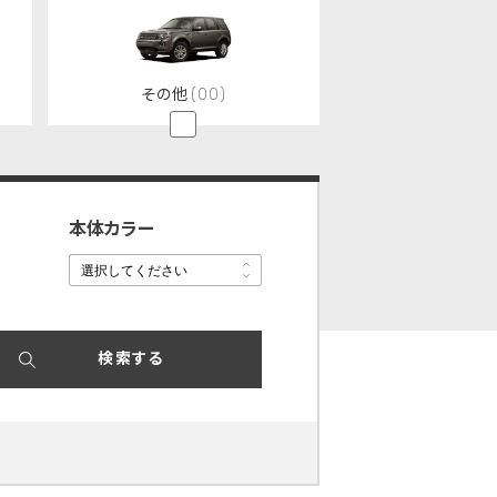
その他
(00)
本体カラー
選択してください
選択してください
検索する