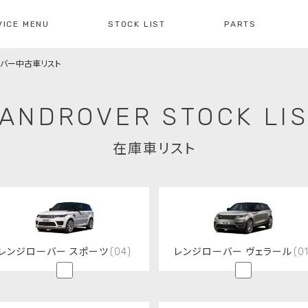
VICE MENU
STOCK LIST
PARTS
ーバー中古車リスト
[ レイブリック長久手本店 ]
[
0561-61-3930
04
・整備・故障診断
ブリックについて
車検・点検のご案内
店舗紹介
会社概
注文販
ANDROVER STOCK LI
10:00-19:00
定休日:水曜日
10
在庫車リスト
障診断の
車検・点検の
買取のお問い合わせ
注文販
せ
お問い合わせ
レンジローバー スポーツ
(04)
レンジローバー ヴェラール
(01