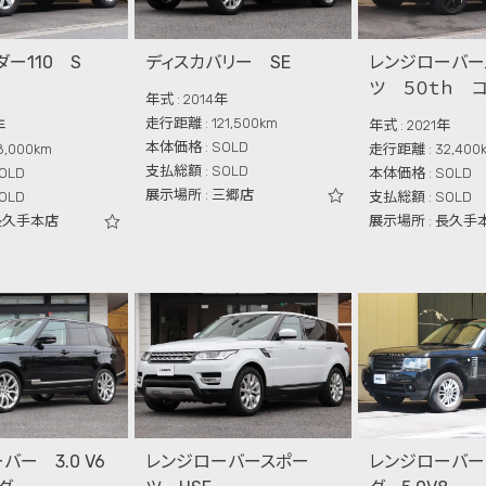
ダー110 S
ディスカバリー SE
レンジローバー
ツ ５０ｔｈ 
年式 : 2014年
走行距離 : 121,500km
年
年式 : 2021年
本体価格 : SOLD
,000km
走行距離 : 32,400
支払総額 : SOLD
OLD
本体価格 : SOLD
展示場所 : 三郷店
OLD
支払総額 : SOLD
 長久手本店
展示場所 : 長久手
バー 3.0 V6
レンジローバースポー
レンジローバー