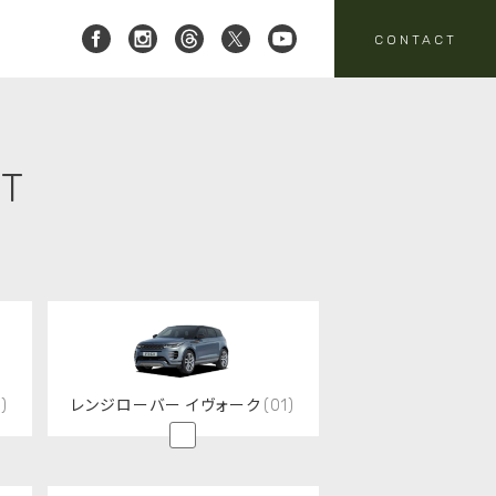
CONTACT
 レイブリック三郷店 ]
8-951-4136
要
売
スタッフニュース
買取
ST
:00-18:00
定休日:水曜日
パーツ・アクセサリーの
売のお問い合わせ
お問い合わせ
)
レンジローバー イヴォーク
(01)