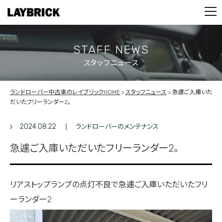
STOCK LIST
PARTS
CONTACT
STAFF NEWS
スタッフニュース
PRIVACY POLICY
ランドローバー中古車のレイブリックHOME
スタッフニュース
急遽ご入庫いた
だいたフリーランダー2。
2024.08.22
ランドローバーのメンテナンス
急遽ご入庫いただいたフリーランダー2。
リアストップランプの点灯不良で急遽ご入庫いただいたフリ
ーランダー2