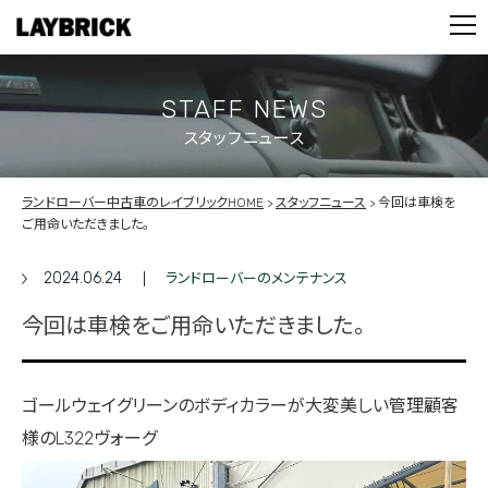
STOCK LIST
PARTS
CONTACT
STAFF NEWS
スタッフニュース
PRIVACY POLICY
ランドローバー中古車のレイブリックHOME
スタッフニュース
今回は車検を
ご用命いただきました。
2024.06.24
ランドローバーのメンテナンス
今回は車検をご用命いただきました。
ゴールウェイグリーンのボディカラーが大変美しい管理顧客
様のL322ヴォーグ