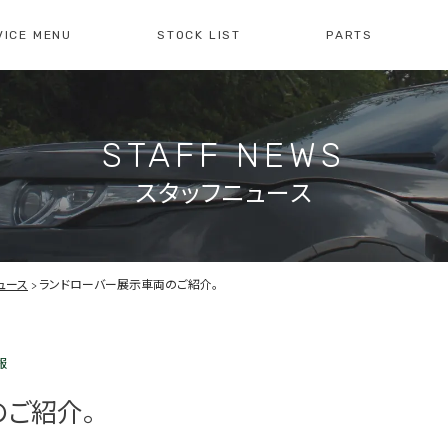
VICE MENU
STOCK LIST
PARTS
[ レイブリック長久手本店 ]
[
0561-61-3930
04
STAFF NEWS
・整備・故障診断
ブリックについて
車検・点検のご案内
店舗紹介
会社概
注文販
10:00-19:00
定休日:水曜日
10
スタッフニュース
障診断の
車検・点検の
買取のお問い合わせ
注文販
せ
お問い合わせ
ュース
ランドローバー展示車両のご紹介。
報
ご紹介。