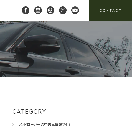
CONTACT
 レイブリック三郷店 ]
8-951-4136
要
売
スタッフニュース
買取
:00-18:00
定休日:水曜日
パーツ・アクセサリーの
売のお問い合わせ
お問い合わせ
CATEGORY
ランドローバーの中古車情報(241)