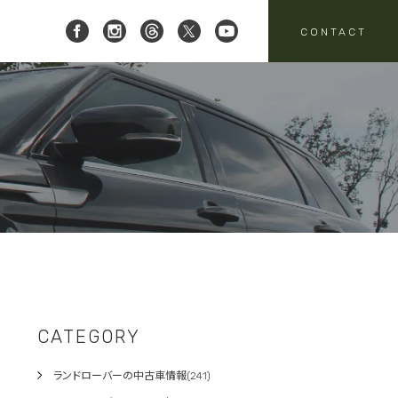
CONTACT
 レイブリック三郷店 ]
8-951-4136
要
売
スタッフニュース
買取
:00-18:00
定休日:水曜日
パーツ・アクセサリーの
売のお問い合わせ
お問い合わせ
CATEGORY
ランドローバーの中古車情報(241)