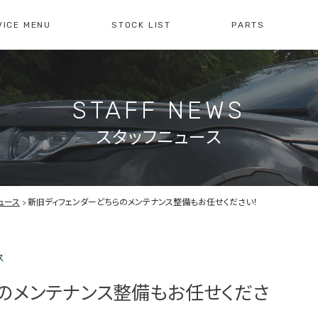
VICE MENU
STOCK LIST
PARTS
[ レイブリック長久手本店 ]
[
0561-61-3930
04
STAFF NEWS
・整備・故障診断
ブリックについて
車検・点検のご案内
店舗紹介
会社概
注文販
10:00-19:00
定休日:水曜日
10
スタッフニュース
障診断の
車検・点検の
買取のお問い合わせ
注文販
せ
お問い合わせ
ュース
新旧ディフェンダーどちらのメンテナンス整備もお任せください！
ス
のメンテナンス整備もお任せくださ