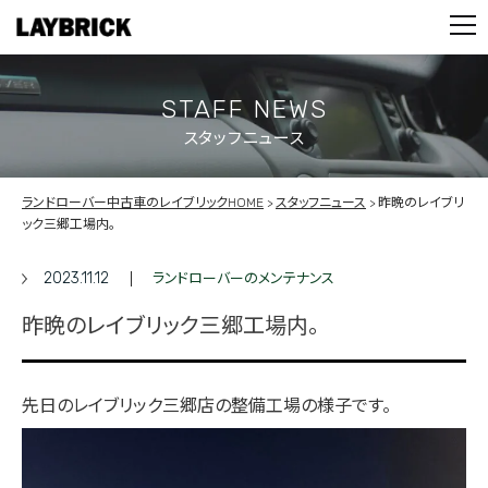
STOCK LIST
PARTS
CONTACT
STAFF NEWS
スタッフニュース
PRIVACY POLICY
ランドローバー中古車のレイブリックHOME
スタッフニュース
昨晩のレイブリ
ック三郷工場内。
2023.11.12
ランドローバーのメンテナンス
昨晩のレイブリック三郷工場内。
先日のレイブリック三郷店の整備工場の様子です。