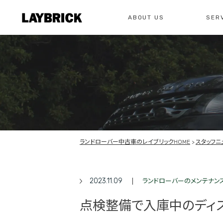
ABOUT US
SER
修理
レイ
私たちについて
サービスメニュー
お問い合わせ
修理・整備・故
総合お問い合わせ
お問い合わ
ランドローバー中古車のレイブリックHOME
スタッフニ
2023.11.09
ランドローバーのメンテナン
点検整備で入庫中のディス