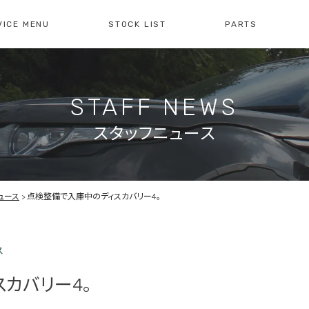
VICE MENU
STOCK LIST
PARTS
[ レイブリック長久手本店 ]
[
0561-61-3930
04
STAFF NEWS
・整備・故障診断
ブリックについて
車検・点検のご案内
店舗紹介
会社概
注文販
10:00-19:00
定休日:水曜日
10
スタッフニュース
障診断の
車検・点検の
買取のお問い合わせ
注文販
せ
お問い合わせ
ュース
点検整備で入庫中のディスカバリー4。
ス
カバリー4。