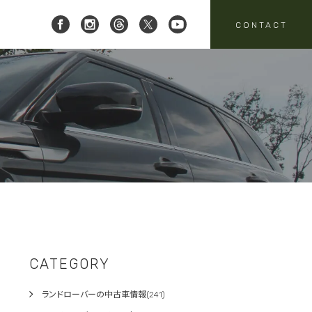
CONTACT
 レイブリック三郷店 ]
8-951-4136
要
売
スタッフニュース
買取
:00-18:00
定休日:水曜日
パーツ・アクセサリーの
売のお問い合わせ
お問い合わせ
CATEGORY
ランドローバーの中古車情報(241)