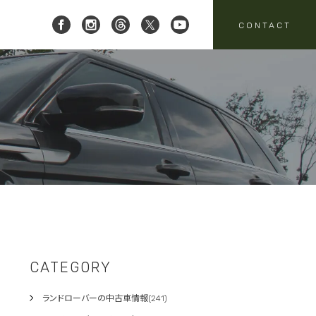
CONTACT
 レイブリック三郷店 ]
8-951-4136
要
売
スタッフニュース
買取
:00-18:00
定休日:水曜日
パーツ・アクセサリーの
売のお問い合わせ
お問い合わせ
CATEGORY
ランドローバーの中古車情報(241)