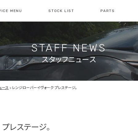
VICE MENU
STOCK LIST
PARTS
[ レイブリック長久手本店 ]
[
0561-61-3930
04
STAFF NEWS
・整備・故障診断
ブリックについて
車検・点検のご案内
店舗紹介
会社概
注文販
10:00-19:00
定休日:水曜日
10
スタッフニュース
障診断の
車検・点検の
買取のお問い合わせ
注文販
せ
お問い合わせ
ュース
レンジローバーイヴォーク プレステージ。
 プレステージ。