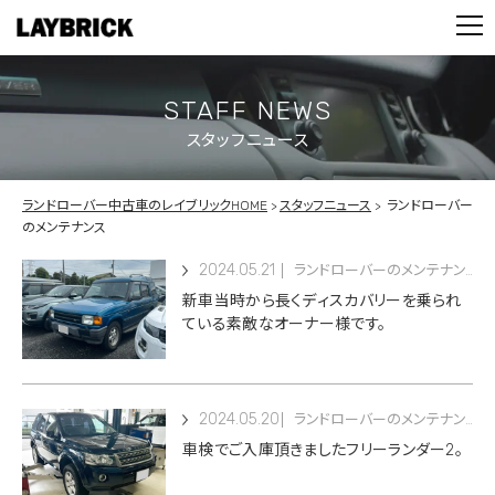
STOCK LIST
PARTS
CONTACT
STAFF NEWS
スタッフニュース
PRIVACY POLICY
ランドローバー中古車のレイブリックHOME
スタッフニュース
ランドローバー
のメンテナンス
2024.05.21
ランドローバーのメンテナンス
新車当時から長くディスカバリーを乗られ
ている素敵なオーナー様です。
2024.05.20
ランドローバーのメンテナンス
車検でご入庫頂きましたフリーランダー2。