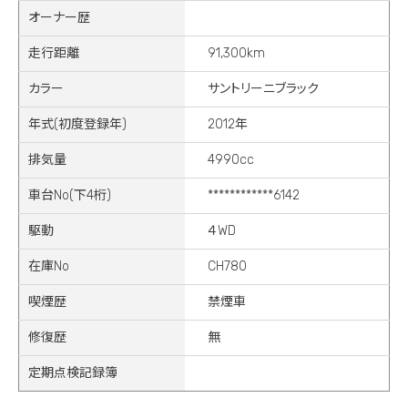
オーナー歴
走行距離
91,300km
カラー
サントリーニブラック
年式(初度登録年)
2012年
排気量
4990cc
車台No(下4桁)
************6142
駆動
４WD
在庫No
CH780
喫煙歴
禁煙車
修復歴
無
定期点検記録簿