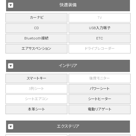
快適装備
カーナビ
TV
CD
USB入力端子
Bluetooth接続
ETC
エアサスペンション
ドライブレコーダー
インテリア
スマートキー
後席モニター
3列シート
パワーシート
シートエアコン
シートヒーター
本革シート
電動リアゲート
エクステリア