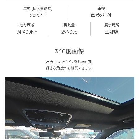
年式 (初度登録年)
車検
2020年
車検2年付
走行距離
排気量
展示場所
74,400km
2990cc
三郷店
360度画像
左右にスワイプすると360度、
好きな角度から確認できます。