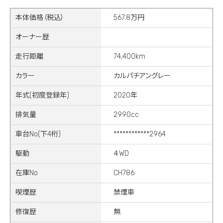
本体価格（税込）
567.8万円
オーナー歴
走行距離
74,400km
カラー
カルパチアングレー
年式(初度登録年)
2020年
排気量
2990cc
車台No(下4桁)
************2964
駆動
４WD
在庫No
CH786
喫煙歴
禁煙車
修復歴
無