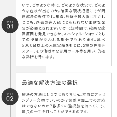
いつ、どのような時に、どのような状況で、どのよ
うな症状が出るのか。確実な現状把握こそが問
題解決の近道です。知識、経験を最大限に生かし
つつも、過去の先入観にとらわれない柔軟な発
STEP
01
想が必要とされます。いかに短時間で、確実な故
障原因を発見できるか、スペシャル・ショップとし
ての技量が問われる部分でもあります。延べ
5000台以上の入庫実績をもとに、2機の専用テ
スター、その他様々な専用ツール等を用い、的確
な診断を行います。
最適な解決方法の選択
解決の方法は１つではありません。本当にアッセ
STEP
02
ンブリー交換でいいのか？調整や加工での対応
はできないのか？数多くの選択肢を持ってこそ、
最良の一手を打つことができるのです。