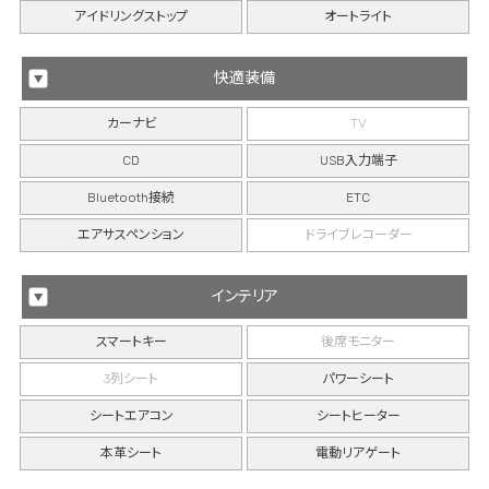
アイドリングストップ
オートライト
快適装備
カーナビ
TV
CD
USB入力端子
Bluetooth接続
ETC
エアサスペンション
ドライブレコーダー
インテリア
スマートキー
後席モニター
3列シート
パワーシート
シートエアコン
シートヒーター
本革シート
電動リアゲート