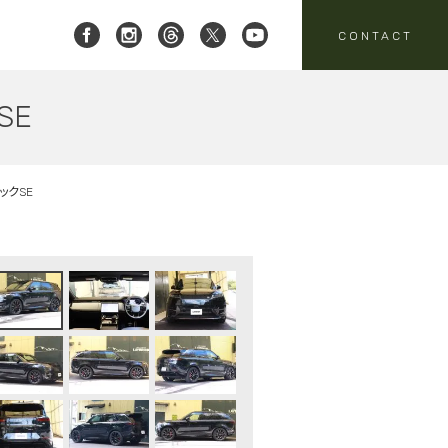
CONTACT
SE
 レイブリック三郷店 ]
8-951-4136
要
売
スタッフニュース
買取
:00-18:00
定休日:水曜日
ックSE
パーツ・アクセサリーの
売のお問い合わせ
お問い合わせ