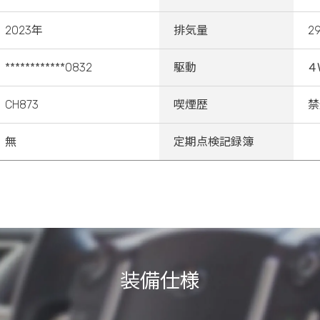
2023年
排気量
2
************0832
駆動
４
CH873
喫煙歴
禁
無
定期点検記録簿
装備仕様