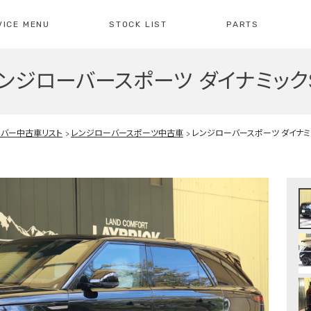
VICE MENU
STOCK LIST
PARTS
ンジローバースポーツ ダイナミック
[ レイブリック長久手本店 ]
[
0561-61-3930
04
・整備・故障診断
ブリックについて
車検・点検のご案内
店舗紹介
会社概
注文販
10:00-19:00
定休日:水曜日
10
ーバー中古車リスト
レンジローバースポーツ中古車
レンジローバースポーツ ダイナミ
障診断の
車検・点検の
買取のお問い合わせ
注文販
せ
お問い合わせ