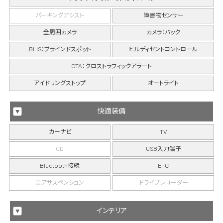
パーキングアシスト
障害物センサー
全周囲カメラ
カメラ：バック
BLIS：ブラインドスポット
ヒルディセントコントロール
CTA：クロストラフィックアラート
アイドリングストップ
オートライト
快適装備
カーナビ
TV
CD
USB入力端子
Bluetooth接続
ETC
エアサスペンション
ドライブレコーダー
インテリア