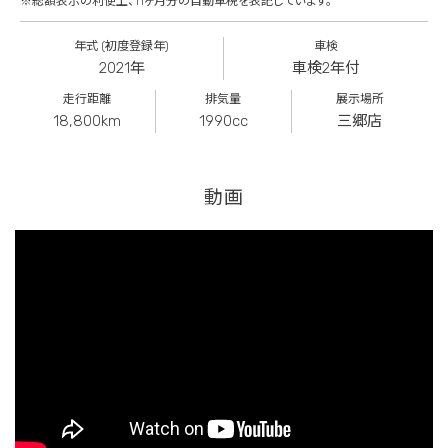
※総額表示の利便上、11ヶ月分の自動車税を表記しています。
年式 (初度登録年)
車検
2021年
車検2年付
走行距離
排気量
展示場所
18,800km
1990cc
三郷店
動画