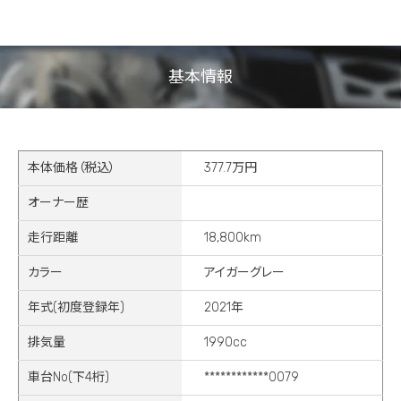
基本情報
本体価格（税込）
377.7万円
オーナー歴
走行距離
18,800km
カラー
アイガーグレー
年式(初度登録年)
2021年
排気量
1990cc
車台No(下4桁)
************0079