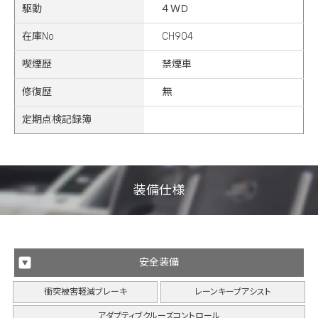
駆動
４ＷＤ
在庫No
CH904
喫煙歴
禁煙車
修復歴
無
定期点検記録簿
装備仕様
安全装備
衝突被害軽減ブレーキ
レーンキープアシスト
アダプティブクルーズコントロール