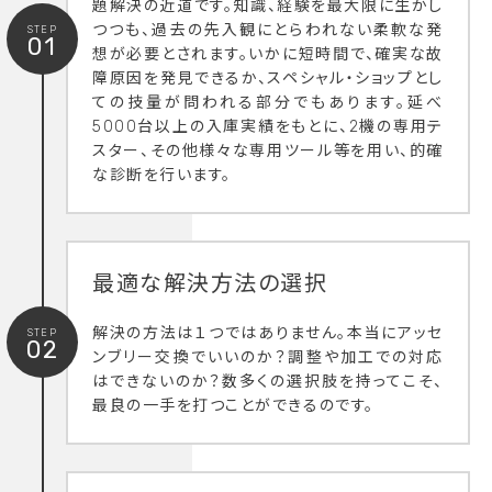
題解決の近道です。知識、経験を最大限に生かし
つつも、過去の先入観にとらわれない柔軟な発
STEP
01
想が必要とされます。いかに短時間で、確実な故
障原因を発見できるか、スペシャル・ショップとし
ての技量が問われる部分でもあります。延べ
5000台以上の入庫実績をもとに、2機の専用テ
スター、その他様々な専用ツール等を用い、的確
な診断を行います。
最適な解決方法の選択
解決の方法は１つではありません。本当にアッセ
STEP
02
ンブリー交換でいいのか？調整や加工での対応
はできないのか？数多くの選択肢を持ってこそ、
最良の一手を打つことができるのです。