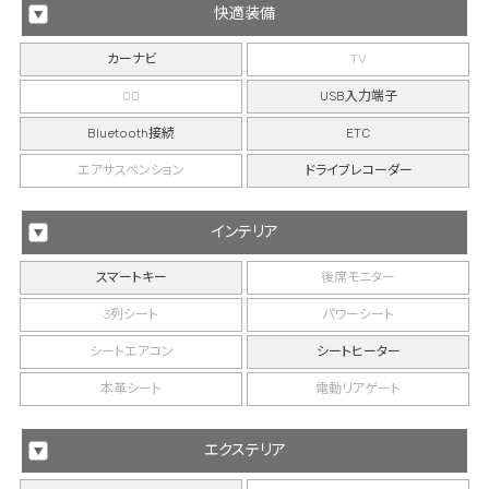
快適装備
カーナビ
TV
CD
USB入力端子
Bluetooth接続
ETC
エアサスペンション
ドライブレコーダー
インテリア
スマートキー
後席モニター
3列シート
パワーシート
シートエアコン
シートヒーター
本革シート
電動リアゲート
エクステリア