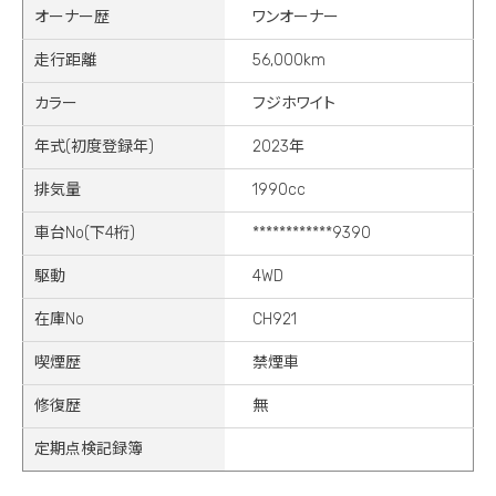
オーナー歴
ワンオーナー
走行距離
56,000km
カラー
フジホワイト
年式(初度登録年)
2023年
排気量
1990cc
車台No(下4桁)
************9390
駆動
4WD
在庫No
CH921
喫煙歴
禁煙車
修復歴
無
定期点検記録簿