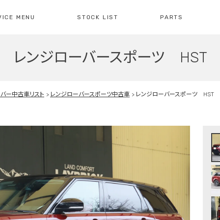
VICE MENU
STOCK LIST
PARTS
レンジローバースポーツ HST
[ レイブリック長久手本店 ]
[
0561-61-3930
04
・整備・故障診断
ブリックについて
車検・点検のご案内
店舗紹介
会社概
注文販
10:00-19:00
定休日:水曜日
10
ーバー中古車リスト
レンジローバースポーツ中古車
レンジローバースポーツ HST
障診断の
車検・点検の
買取のお問い合わせ
注文販
せ
お問い合わせ