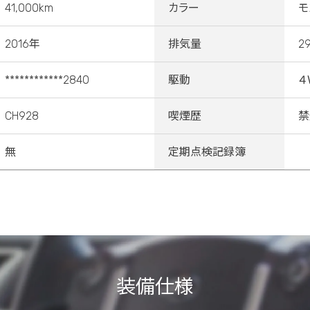
41,000km
カラー
モ
2016年
排気量
2
************2840
駆動
４
CH928
喫煙歴
禁
無
定期点検記録簿
装備仕様