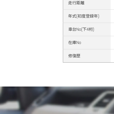
走行距離
年式(初度登録年)
車台No(下4桁)
在庫No
修復歴