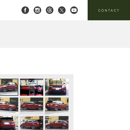
CONTACT
 レイブリック三郷店 ]
8-951-4136
要
売
スタッフニュース
買取
:00-18:00
定休日:水曜日
パーツ・アクセサリーの
売のお問い合わせ
お問い合わせ