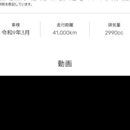
車税を表記しています。
車検
走行距離
排気量
令和9年3月
41,000km
2990cc
動画