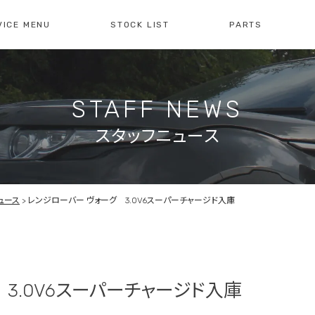
VICE MENU
STOCK LIST
PARTS
[ レイブリック長久手本店 ]
[
0561-61-3930
04
STAFF NEWS
・整備・故障診断
ブリックについて
車検・点検のご案内
店舗紹介
会社概
注文販
10:00-19:00
定休日:水曜日
10
スタッフニュース
障診断の
車検・点検の
買取のお問い合わせ
注文販
せ
お問い合わせ
ュース
レンジローバー ヴォーグ 3.0V6スーパーチャージド入庫
3.0V6スーパーチャージド入庫