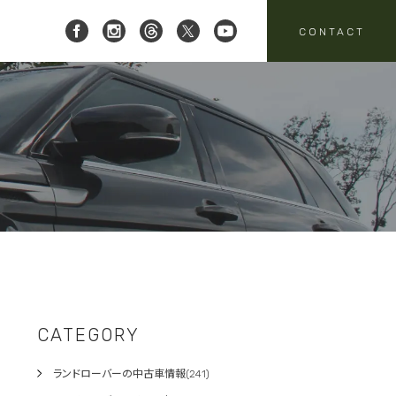
CONTACT
 レイブリック三郷店 ]
8-951-4136
要
売
スタッフニュース
買取
:00-18:00
定休日:水曜日
パーツ・アクセサリーの
売のお問い合わせ
お問い合わせ
CATEGORY
ランドローバーの中古車情報(241)