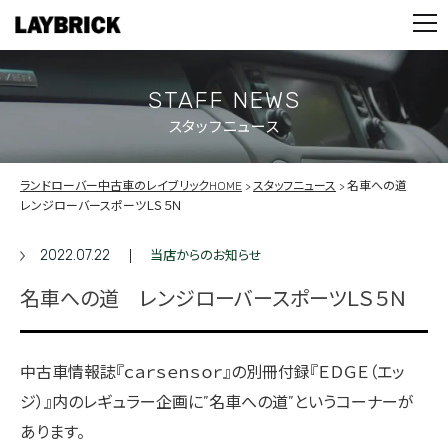
STOCK LIST
PARTS
CONTACT
STAFF NEWS
スタッフニュース
PRIVACY POLICY
ランドローバー中古車のレイブリックHOME
スタッフニュース
名車への道
レンジローバースポーツＬＳ５Ｎ
2022.07.22
当店からのお知らせ
名車への道 レンジローバースポーツＬＳ５Ｎ
中古車情報誌『ｃａｒｓｅｎｓｏｒ』の別冊付録『ＥＤＧＥ（エッ
ジ）』内のレギュラー企画に”名車への道”というコーナーが
あります。