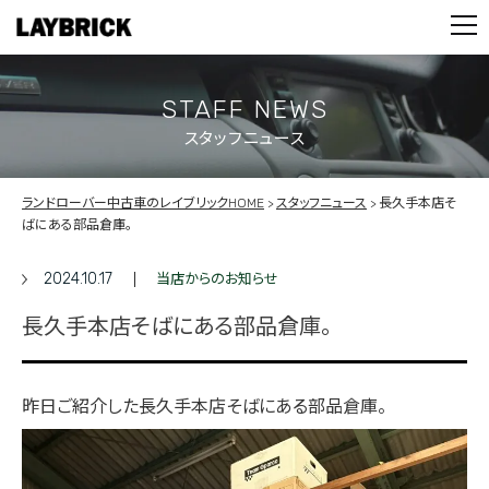
STOCK LIST
PARTS
CONTACT
STAFF NEWS
スタッフニュース
PRIVACY POLICY
ランドローバー中古車のレイブリックHOME
スタッフニュース
長久手本店そ
ばにある部品倉庫。
2024.10.17
当店からのお知らせ
長久手本店そばにある部品倉庫。
昨日ご紹介した長久手本店そばにある部品倉庫。