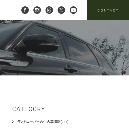
CONTACT
 レイブリック三郷店 ]
8-951-4136
要
売
スタッフニュース
買取
:00-18:00
定休日:水曜日
パーツ・アクセサリーの
売のお問い合わせ
お問い合わせ
CATEGORY
ランドローバーの中古車情報(241)