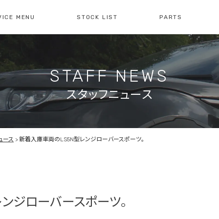
VICE MENU
STOCK LIST
PARTS
[ レイブリック長久手本店 ]
[
0561-61-3930
04
STAFF NEWS
・整備・故障診断
ブリックについて
車検・点検のご案内
店舗紹介
会社概
注文販
10:00-19:00
定休日:水曜日
10
スタッフニュース
障診断の
車検・点検の
買取のお問い合わせ
注文販
せ
お問い合わせ
ュース
新着入庫車両のLS5N型レンジローバースポーツ。
レンジローバースポーツ。