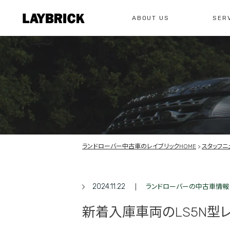
ABOUT US
SER
修理
レイ
私たちについて
サービスメニュー
お問い合わせ
修理・整備・故
総合お問い合わせ
お問い合わ
ランドローバー中古車のレイブリックHOME
スタッフニ
2024.11.22
ランドローバーの中古車情報
新着入庫車両のLS5N型