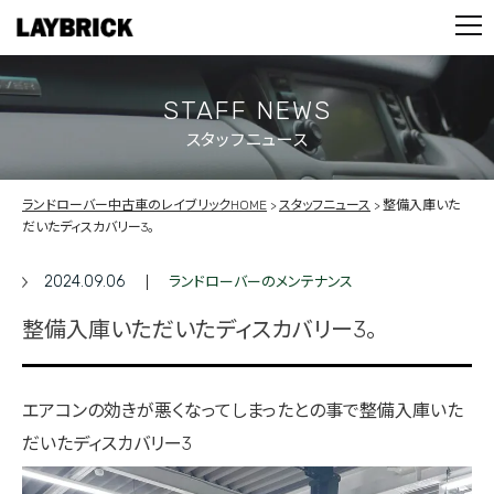
STOCK LIST
PARTS
CONTACT
STAFF NEWS
スタッフニュース
PRIVACY POLICY
ランドローバー中古車のレイブリックHOME
スタッフニュース
整備入庫いた
だいたディスカバリー3。
2024.09.06
ランドローバーのメンテナンス
整備入庫いただいたディスカバリー3。
エアコンの効きが悪くなってしまったとの事で
整備入庫いた
だいたディスカバリー3