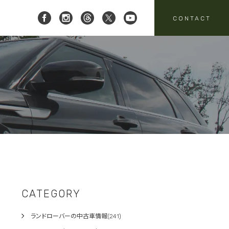
CONTACT
 レイブリック三郷店 ]
8-951-4136
要
売
スタッフニュース
買取
:00-18:00
定休日:水曜日
パーツ・アクセサリーの
売のお問い合わせ
お問い合わせ
CATEGORY
ランドローバーの中古車情報(241)