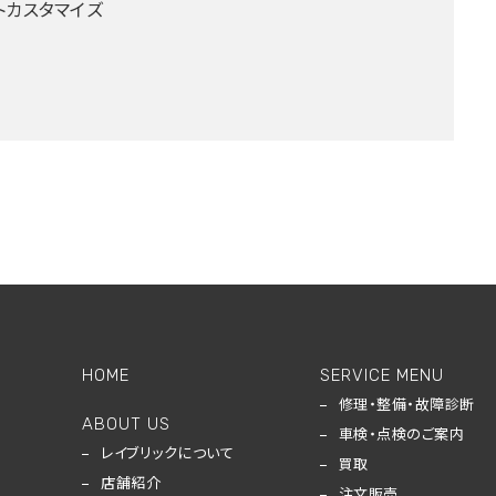
トカスタマイズ
HOME
SERVICE MENU
修理・整備・故障診断
ABOUT US
車検・点検のご案内
レイブリックについて
買取
店舗紹介
注文販売