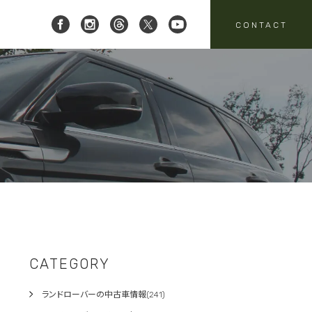
CONTACT
 レイブリック三郷店 ]
8-951-4136
要
売
スタッフニュース
買取
:00-18:00
定休日:水曜日
パーツ・アクセサリーの
売のお問い合わせ
お問い合わせ
CATEGORY
ランドローバーの中古車情報(241)