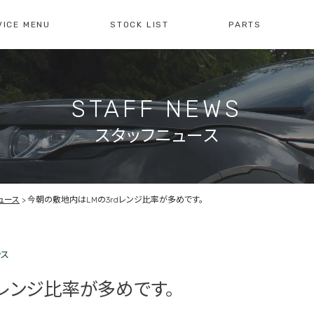
VICE MENU
STOCK LIST
PARTS
[ レイブリック長久手本店 ]
[
0561-61-3930
04
STAFF NEWS
・整備・故障診断
ブリックについて
車検・点検のご案内
店舗紹介
会社概
注文販
10:00-19:00
定休日:水曜日
10
スタッフニュース
障診断の
車検・点検の
買取のお問い合わせ
注文販
せ
お問い合わせ
ュース
今朝の敷地内はLMの3rdレンジ比率が多めです。
ンス
dレンジ比率が多めです。