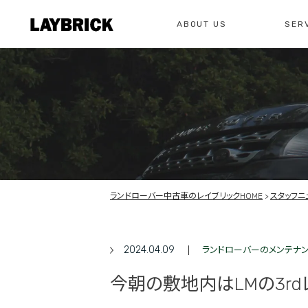
ABOUT US
SER
修理
レイ
私たちについて
サービスメニュー
お問い合わせ
修理・整備・故
総合お問い合わせ
お問い合わ
ランドローバー中古車のレイブリックHOME
スタッフニ
2024.04.09
ランドローバーのメンテナ
今朝の敷地内はLMの3r