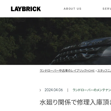
ABOUT US
SER
修理
レイ
私たちについて
サービスメニュー
お問い合わせ
修理・整備・故
総合お問い合わせ
お問い合わ
ランドローバー中古車のレイブリックHOME
スタッフニ
2024.04.06
ランドローバーのメンテナ
水廻り関係で修理入庫頂き