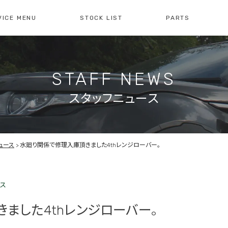
VICE MENU
STOCK LIST
PARTS
[ レイブリック長久手本店 ]
[
0561-61-3930
04
STAFF NEWS
・整備・故障診断
ブリックについて
車検・点検のご案内
店舗紹介
会社概
注文販
10:00-19:00
定休日:水曜日
10
スタッフニュース
障診断の
車検・点検の
買取のお問い合わせ
注文販
せ
お問い合わせ
ュース
水廻り関係で修理入庫頂きました4thレンジローバー。
ンス
ました4thレンジローバー。