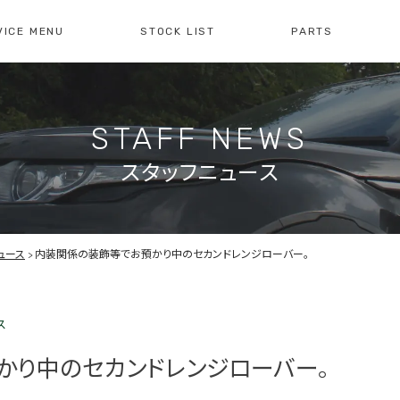
VICE MENU
STOCK LIST
PARTS
[ レイブリック長久手本店 ]
[
0561-61-3930
04
STAFF NEWS
・整備・故障診断
ブリックについて
車検・点検のご案内
店舗紹介
会社概
注文販
10:00-19:00
定休日:水曜日
10
スタッフニュース
障診断の
車検・点検の
買取のお問い合わせ
注文販
せ
お問い合わせ
ュース
内装関係の装飾等でお預かり中のセカンドレンジローバー。
ス
かり中のセカンドレンジローバー。