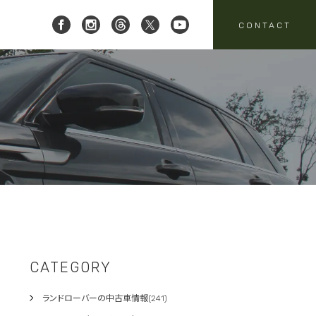
CONTACT
 レイブリック三郷店 ]
8-951-4136
要
売
スタッフニュース
買取
:00-18:00
定休日:水曜日
パーツ・アクセサリーの
売のお問い合わせ
お問い合わせ
CATEGORY
ランドローバーの中古車情報(241)