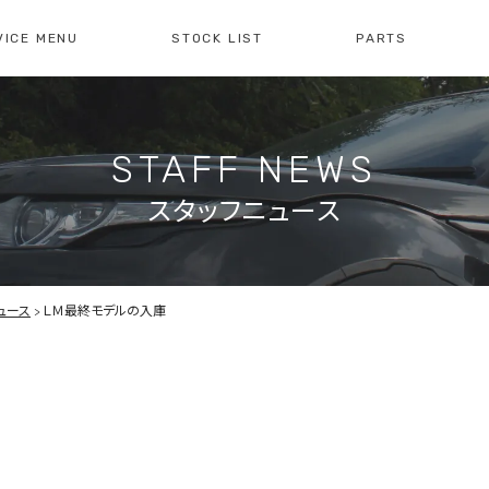
VICE MENU
STOCK LIST
PARTS
[ レイブリック長久手本店 ]
[
0561-61-3930
04
STAFF NEWS
・整備・故障診断
ブリックについて
車検・点検のご案内
店舗紹介
会社概
注文販
10:00-19:00
定休日:水曜日
10
スタッフニュース
障診断の
車検・点検の
買取のお問い合わせ
注文販
せ
お問い合わせ
ュース
ＬＭ最終モデルの入庫