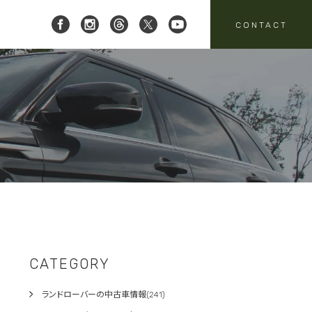
CONTACT
 レイブリック三郷店 ]
8-951-4136
要
売
スタッフニュース
買取
:00-18:00
定休日:水曜日
パーツ・アクセサリーの
売のお問い合わせ
お問い合わせ
CATEGORY
ランドローバーの中古車情報(241)