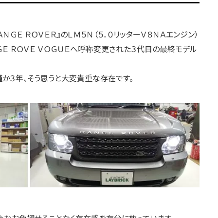
ＮＧＥ ＲＯＶＥＲ』のＬＭ５Ｎ（５．０リッターＶ８ＮＡエンジン）
ＧＥ ＲＯＶＥ ＶＯＧＵＥへ呼称変更された３代目の最終モデル
僅か３年、そう思うと大変貴重な存在です。