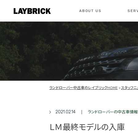
ABOUT US
SER
修理
レイ
私たちについて
サービスメニュー
お問い合わせ
修理・整備・故
総合お問い合わせ
お問い合わ
ランドローバー中古車のレイブリックHOME
スタッフニ
2021.02.14
ランドローバーの中古車情報
ＬＭ最終モデルの入庫