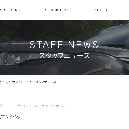
VICE MENU
STOCK LIST
PARTS
[ レイブリック長久手本店 ]
[
0561-61-3930
04
STAFF NEWS
・整備・故障診断
ブリックについて
車検・点検のご案内
店舗紹介
会社概
注文販
10:00-19:00
定休日:水曜日
10
スタッフニュース
障診断の
車検・点検の
買取のお問い合わせ
注文販
せ
お問い合わせ
ュース
ランドローバーのメンテナンス
.13
ランドローバーのメンテナンス
エンジン。