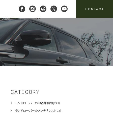
CONTACT
 レイブリック三郷店 ]
8-951-4136
要
売
スタッフニュース
買取
:00-18:00
定休日:水曜日
パーツ・アクセサリーの
売のお問い合わせ
お問い合わせ
CATEGORY
ランドローバーの中古車情報(241)
ランドローバーのメンテナンス(403)