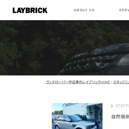
ABOUT US
SER
修理
レイ
私たちについて
サービスメニュー
お問い合わせ
修理・整備・故
総合お問い合わせ
お問い合わ
ランドローバー中古車のレイブリックHOME
スタッフニ
2024.11
自然吸気