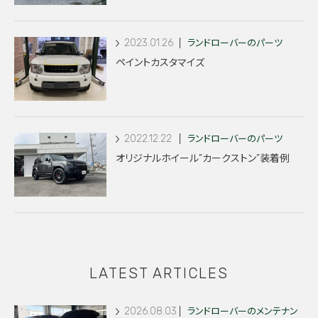
2023.01.26
ランドローバーのパーツ
ペイントカスタマイズ
2022.12.22
ランドローバーのパーツ
オリジナルホイール”カークストン”装着例
LATEST ARTICLES
2026.08.03
ランドローバーのメンテナン