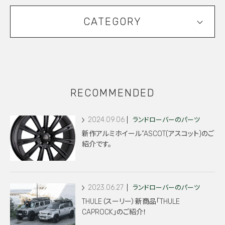
CATEGORY
RECOMMENDED
2024.09.06
ランドローバーのパーツ
新作アルミホイール”ASCOT(アスコット)のご
紹介です。
2023.06.27
ランドローバーのパーツ
THULE（スーリー）新商品「THULE
CAPROCK」のご紹介！