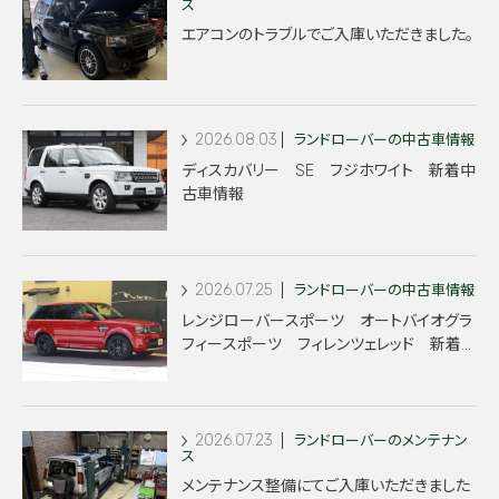
ス
エアコンのトラブルでご入庫いただきました。
2026.08.03
ランドローバーの中古車情報
ディスカバリー SE フジホワイト 新着中
古車情報
2026.07.25
ランドローバーの中古車情報
レンジローバースポーツ オートバイオグラ
フィースポーツ フィレンツェレッド 新着中
古車情報
2026.07.23
ランドローバーのメンテナン
ス
メンテナンス整備にてご入庫いただきました