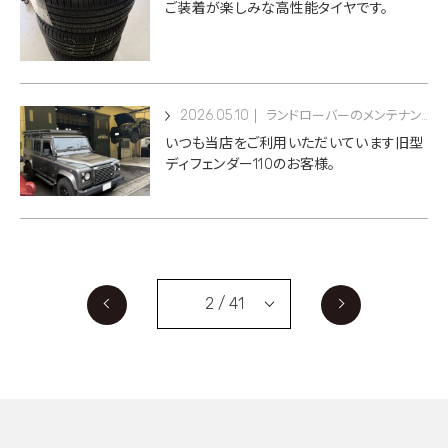
ご装着が楽しみな高性能タイヤです。
2026.05.10
ランドローバーのメンテナンス
いつも当店をご利用いただいています旧型
ディフェンダー110のお客様。