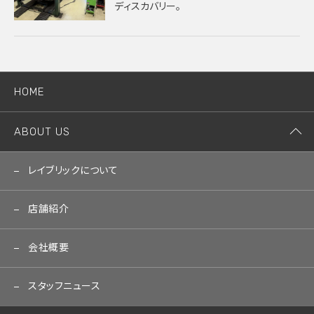
ディスカバリー。
HOME
ABOUT US
レイブリックについて
店舗紹介
会社概要
スタッフニュース