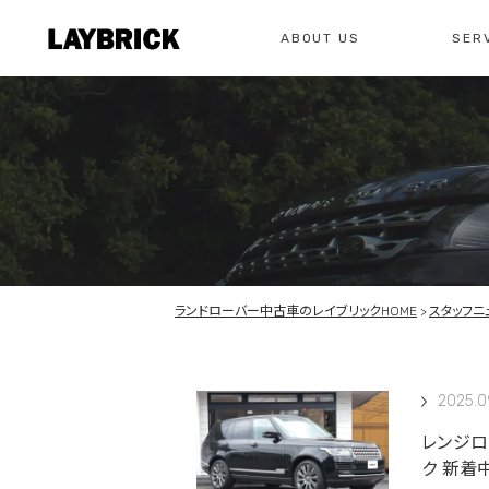
ABOUT US
SER
修理
レイ
私たちについて
サービスメニュー
お問い合わせ
修理・整備・故
総合お問い合わせ
お問い合わ
ランドローバー中古車のレイブリックHOME
スタッフニ
2025.0
レンジロ
ク 新着