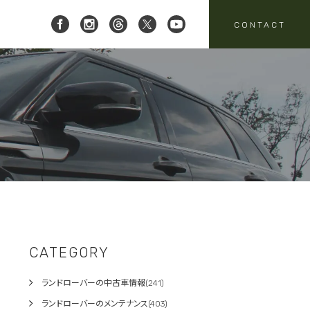
CONTACT
 レイブリック三郷店 ]
8-951-4136
要
売
スタッフニュース
買取
:00-18:00
定休日:水曜日
パーツ・アクセサリーの
売のお問い合わせ
お問い合わせ
CATEGORY
ランドローバーの中古車情報(241)
ランドローバーのメンテナンス(403)