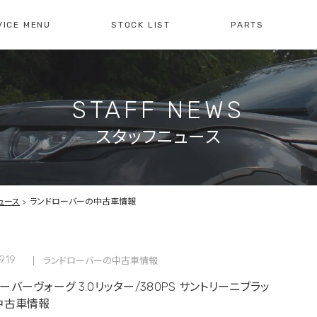
VICE MENU
STOCK LIST
PARTS
[ レイブリック長久手本店 ]
[
0561-61-3930
04
STAFF NEWS
・整備・故障診断
ブリックについて
車検・点検のご案内
店舗紹介
会社概
注文販
10:00-19:00
定休日:水曜日
10
スタッフニュース
障診断の
車検・点検の
買取のお問い合わせ
注文販
せ
お問い合わせ
ュース
ランドローバーの中古車情報
9.19
ランドローバーの中古車情報
ーバーヴォーグ 3.0リッター/380PS サントリーニブラッ
中古車情報