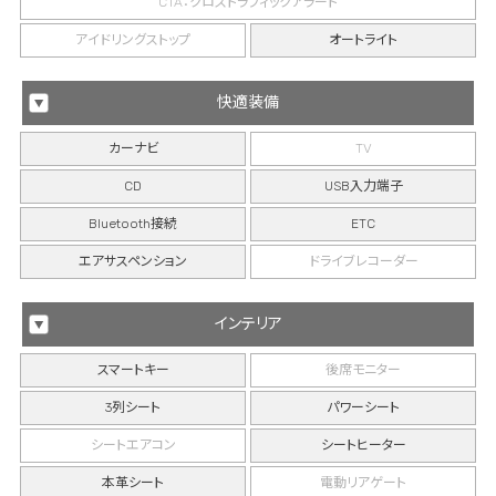
CTA：クロストラフィックアラート
アイドリングストップ
オートライト
快適装備
カーナビ
TV
CD
USB入力端子
Bluetooth接続
ETC
エアサスペンション
ドライブレコーダー
インテリア
スマートキー
後席モニター
3列シート
パワーシート
シートエアコン
シートヒーター
本革シート
電動リアゲート