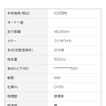
本体価格（税込）
428万円
オーナー歴
走行距離
68,000km
カラー
フジホワイト
年式(初度登録年)
2014年
排気量
3000cc
車台No(下4桁)
************5551
駆動
4WD
在庫No
CH755
喫煙歴
禁煙車
修復歴
無