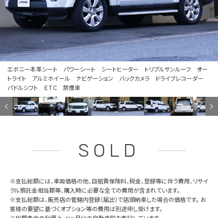
エボニー本革シート パワーシート シートヒーター トリプルサンルーフ オー
トライト アルミホイール ナビゲーション バックカメラ ドライブレコーダー
パドルシフト ＥＴＣ 禁煙車
SOLD
※支払総額には、車両価格の他、自賠責保険料、税金、登録等に伴う費用、リサイ
クル預託金相当額等、購入時に必要な全ての費用が含まれています。
※支払総額は、販売店の管轄内登録（届出）で店頭納車した場合の価格です。 お
客様の要望に基づくオプション等の費用は別途申し受けます。