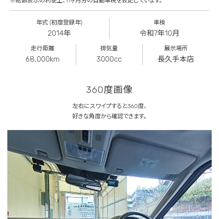
※総額表示の利便上、11ヶ月分の自動車税を表記しています。
年式 (初度登録年)
車検
2014年
令和7年10月
走行距離
排気量
展示場所
68,000km
3000cc
長久手本店
360度画像
左右にスワイプすると360度、
好きな角度から確認できます。