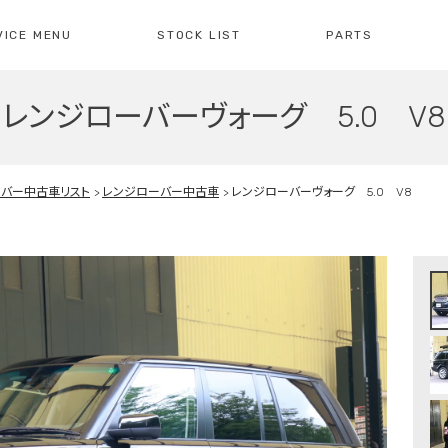
VICE MENU
STOCK LIST
PARTS
レンジローバーヴォーグ 5.0 V8
[ レイブリック長久手本店 ]
[
0561-61-3930
04
・整備・故障診断
ブリックについて
車検・点検のご案内
店舗紹介
会社概
注文販
10:00-19:00
定休日:水曜日
10
ーバー中古車リスト
レンジローバー中古車
レンジローバーヴォーグ 5.0 V8
障診断の
車検・点検の
買取のお問い合わせ
注文販
せ
お問い合わせ