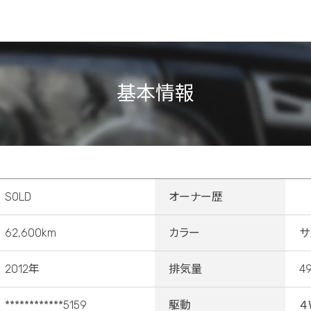
基本情報
SOLD
オーナー歴
62,600km
カラー
サ
2012年
排気量
4
************5159
駆動
４