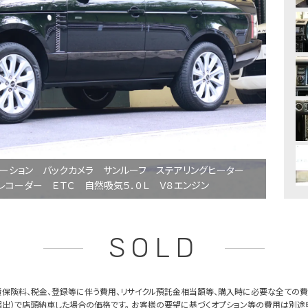
ゲーション バックカメラ サンルーフ ステアリングヒーター
レコーダー ＥＴＣ 自然吸気５．０Ｌ Ｖ８エンジン
SOLD
保険料、税金、登録等に伴う費用、リサイクル預託金相当額等、購入時に必要な全ての費
出）で店頭納車した場合の価格です。 お客様の要望に基づくオプション等の費用は別途