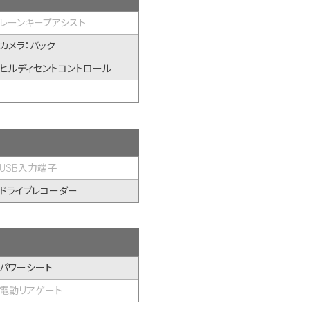
レーンキープアシスト
カメラ：バック
ヒルディセントコントロール
USB入力端子
ドライブレコーダー
パワーシート
電動リアゲート