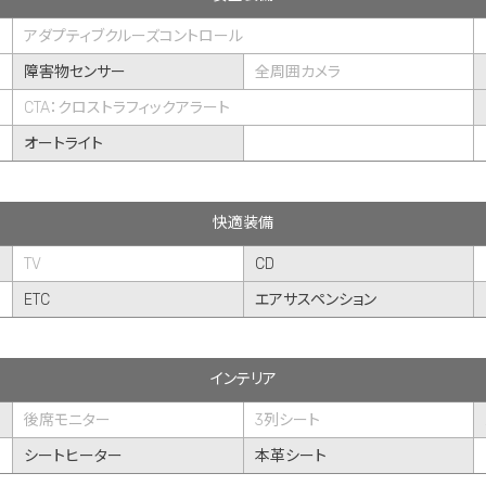
アダプティブクルーズコントロール
障害物センサー
全周囲カメラ
CTA：クロストラフィックアラート
オートライト
快適装備
TV
CD
ETC
エアサスペンション
インテリア
後席モニター
3列シート
シートヒーター
本革シート