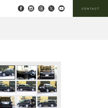
CONTACT
 レイブリック三郷店 ]
8-951-4136
要
売
スタッフニュース
買取
:00-18:00
定休日:水曜日
パーツ・アクセサリーの
売のお問い合わせ
お問い合わせ