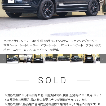
パノラマガラスルーフ Ｍｅｒｉｄｉａｎサウンドシステム ステアリングヒーター
本革シート シートヒーター パワーシート パワーテールゲート ブラインドス
ポットモニター ＯＺアルミホイール 禁煙車
SOLD
※支払総額には、車両価格の他、自賠責保険料、税金、登録等に伴う費用、リサイ
クル預託金相当額等、購入時に必要な全ての費用が含まれています。
※支払総額は、販売店の管轄内登録（届出）で店頭納車した場合の価格です。 お