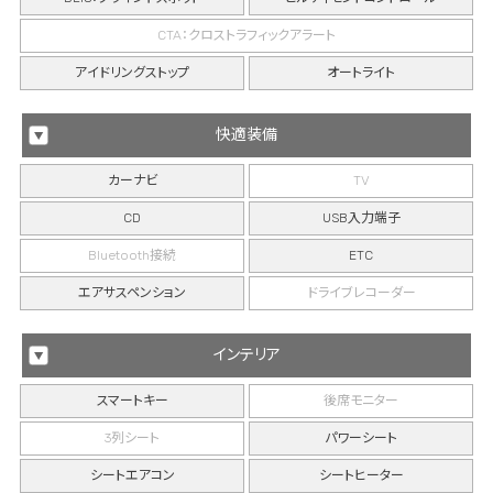
CTA：クロストラフィックアラート
アイドリングストップ
オートライト
快適装備
カーナビ
TV
CD
USB入力端子
Bluetooth接続
ETC
エアサスペンション
ドライブレコーダー
インテリア
スマートキー
後席モニター
3列シート
パワーシート
シートエアコン
シートヒーター