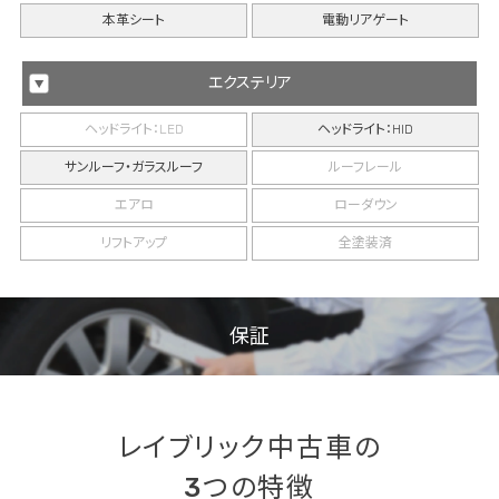
本革シート
電動リアゲート
エクステリア
ヘッドライト：LED
ヘッドライト：HID
サンルーフ・ガラスルーフ
ルーフレール
エアロ
ローダウン
リフトアップ
全塗装済
保証
レイブリック中古車の
3つの特徴