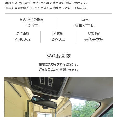
客様の要望に基づくオプション等の費用は別途申し受けます。
※総額表示の利便上、11ヶ月分の自動車税を表記しています。
年式 (初度登録年)
車検
2015年
令和8年11月
走行距離
排気量
展示場所
71,400km
2990cc
長久手本店
360度画像
左右にスワイプすると360度、
好きな角度から確認できます。