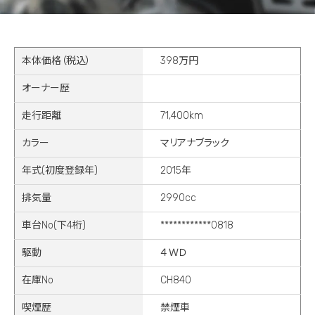
本体価格（税込）
398万円
オーナー歴
走行距離
71,400km
カラー
マリアナブラック
年式(初度登録年)
2015年
排気量
2990cc
車台No(下4桁)
************0818
駆動
４ＷＤ
在庫No
CH840
喫煙歴
禁煙車