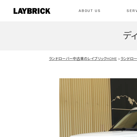
ABOUT US
SER
デ
修理
レイ
私たちについて
サービスメニュー
お問い合わせ
ランドローバー中古車のレイブリックHOME
ランドロ
修理・整備・故
総合お問い合わせ
お問い合わ