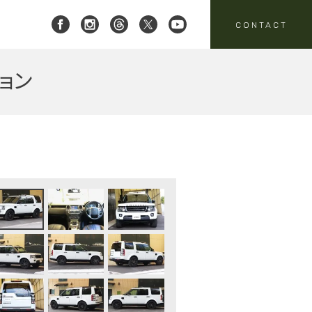
CONTACT
ョン
 レイブリック三郷店 ]
8-951-4136
要
売
スタッフニュース
買取
:00-18:00
定休日:水曜日
パーツ・アクセサリーの
売のお問い合わせ
お問い合わせ