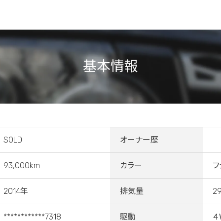
基本情報
SOLD
オーナー歴
93,000km
カラー
フ
2014年
排気量
2
************7318
駆動
４