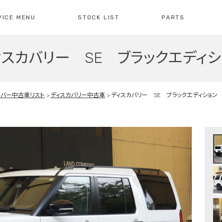
VICE MENU
STOCK LIST
PARTS
ィスカバリー SE ブラックエディシ
[ レイブリック長久手本店 ]
[
0561-61-3930
04
・整備・故障診断
ブリックについて
車検・点検のご案内
店舗紹介
会社概
注文販
10:00-19:00
定休日:水曜日
10
ーバー中古車リスト
ディスカバリー中古車
ディスカバリー SE ブラックエディション
障診断の
車検・点検の
買取のお問い合わせ
注文販
せ
お問い合わせ