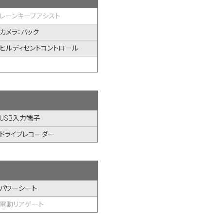
レーンキープアシスト
カメラ：バック
ヒルディセントコントロール
USB入力端子
ドライブレコーダー
パワーシート
電動リアゲート