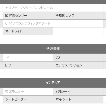
アダプティブクルーズコントロール
障害物センサー
全周囲カメラ
CTA：クロストラフィックアラート
オートライト
快適装備
TV
CD
ETC
エアサスペンション
インテリア
後席モニター
3列シート
シートヒーター
本革シート