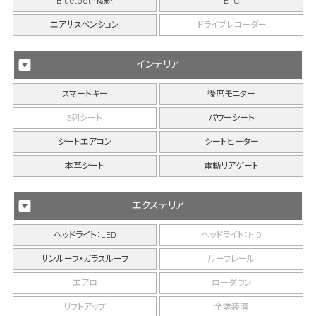
Bluetooth接続
ETC
エアサスペンション
ドライブレコーダー
インテリア
スマートキー
後席モニター
3列シート
パワーシート
シートエアコン
シートヒーター
本革シート
電動リアゲート
エクステリア
ヘッドライト：LED
ヘッドライト：HID
サンルーフ・ガラスルーフ
ルーフレール
エアロ
ローダウン
リフトアップ
全塗装済