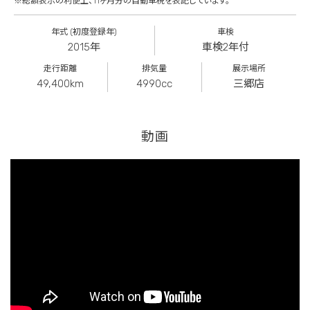
※総額表示の利便上、11ヶ月分の自動車税を表記しています。
年式 (初度登録年)
車検
2015年
車検2年付
走行距離
排気量
展示場所
49,400km
4990cc
三郷店
動画