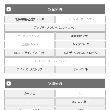
安全装備
衝突被害軽減ブレーキ
レーンキープアシスト
アダプティブクルーズコントロール
パーキングアシスト
障害物センサー
全周囲カメラ
カメラ：バック
BLIS：ブラインドスポット
ヒルディセントコントロール
CTA：クロストラフィックアラート
アイドリングストップ
オートライト
快適装備
カーナビ
TV
CD
USB入力端子