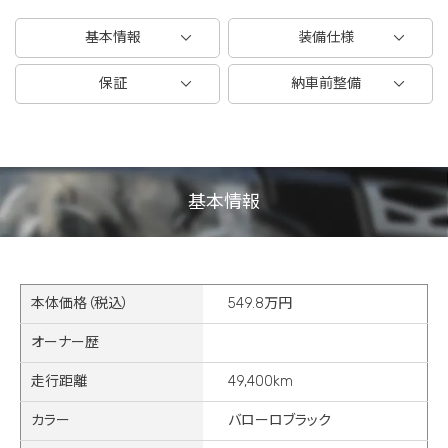
基本情報
装備仕様
保証
納車前整備
基本情報
本体価格（税込）
549.8万円
オーナー歴
走行距離
49,400km
カラー
バローロブラック