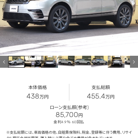
本体価格
支払総額
438
455.4
万円
万円
ローン支払額(参考)
85,700
円
金利4.9％ 60回払
※支払総額には、車両価格の他、自賠責保険料、税金、登録等に伴う費用、リサイ