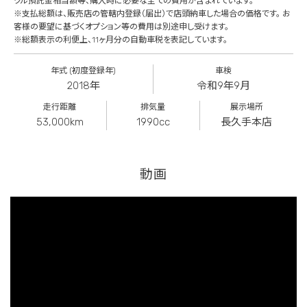
クル預託金相当額等、購入時に必要な全ての費用が含まれています。
※支払総額は、販売店の管轄内登録（届出）で店頭納車した場合の価格です。 お
客様の要望に基づくオプション等の費用は別途申し受けます。
※総額表示の利便上、11ヶ月分の自動車税を表記しています。
年式 (初度登録年)
車検
2018年
令和9年9月
走行距離
排気量
展示場所
53,000km
1990cc
長久手本店
動画