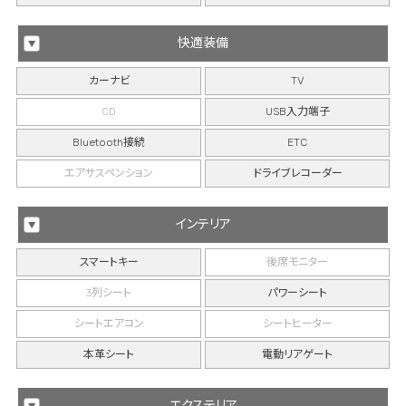
快適装備
カーナビ
TV
CD
USB入力端子
Bluetooth接続
ETC
エアサスペンション
ドライブレコーダー
インテリア
スマートキー
後席モニター
3列シート
パワーシート
シートエアコン
シートヒーター
本革シート
電動リアゲート
エクステリア