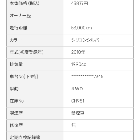
本体価格（税込）
438万円
オーナー歴
走行距離
53,000km
カラー
シリコンシルバー
年式(初度登録年)
2018年
排気量
1990cc
車台No(下4桁)
************7345
駆動
４ＷＤ
在庫No
CH981
喫煙歴
禁煙車
修復歴
無
定期点検記録簿