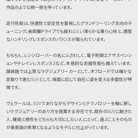
作品のような統一感を持っています。
走行性能は、快適性と安定性を重視したグランドツーリング志向のチ
ューニング。長距離ドライブでも疲れにくい滑らかな乗り心地と、適度
なハンドリングレスポンスのバランスが取られています。
もちろん、レンジローバーの名にふさわしく、電子制御エアサスペンシ
ョンやテレインレスポンス2など、本格的な走破性能も備えています。
舗装路では上質なラグジュアリーカーとして、オフロードでは確かな
足取りで進むSUVとして、場面に応じて自在に姿を変える多面性が特
徴です。
ヴェラールは、SUVでありながらデザインとテクノロジーを軸に新し
いラグジュアリーのあり方を提案する存在です。既存のSUVに飽きた
人、機能と感性をどちらも大切にしたい人にとって、選ぶことそのもの
が美意識の表現となるようなモデルに仕上がっています。