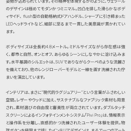
姿勢が込められています。その精神を体現するかのように、ヴェラール
のデザインは極めてモダンかつミニマル。凹凸を排した滑らかなボデ
ィサイド、 flush型の自動格納式ドアハンドル、シャープに引き締まった
LEDヘッドライトなど、細部に至るまで一貫した美意識が貫かれてい
ます。
ボディサイズは全長約4.8メートル。ミドルサイズながら存在感は強
く、都市と自然、オンとオフ、あらゆるシーンにしなやかに溶け込みま
す。水平基調のシルエットは、SUVでありながらクーペのような流麗さ
を備えており、他のレンジローバーモデルと一線を画す洗練された佇
まいを演出しています。
インテリアは、まさに“現代的ラグジュアリー”という言葉がふさわしい
空間。レザーやウッドに加え、サステナブルなファブリック素材も用意
され、素材選びの自由度と審美性が両立されています。ダブルタッチ
スクリーンによるインフォテインメントシステム「Pivi Pro」は、情報表示
と操作系を分離し、直感的かつ洗練されたユーザー体験を提供。物
理ボタンを極限まで排したインテリアデザインは、まるで一つのアート