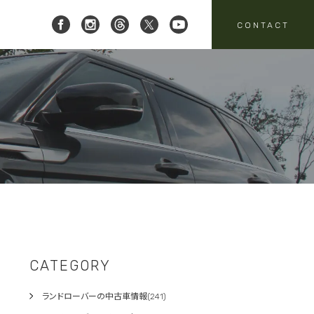
CONTACT
 レイブリック三郷店 ]
8-951-4136
要
売
スタッフニュース
買取
:00-18:00
定休日:水曜日
パーツ・アクセサリーの
売のお問い合わせ
お問い合わせ
CATEGORY
ランドローバーの中古車情報(241)