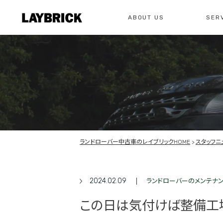
ABOUT US
SER
修理
レイ
私たちについて
サービスメニュー
お問い合わせ
修理・整備・故
総合お問い合わせ
お問い合わ
ランドローバー中古車のレイブリックHOME
スタッフニ
2024.02.09
ランドローバーのメンテナ
この日は気付けば整備工場