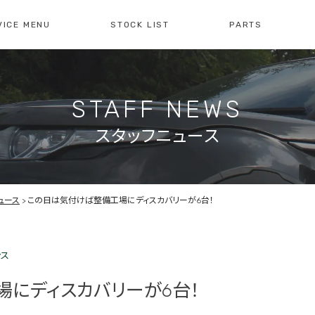
VICE MENU
STOCK LIST
PARTS
[ レイブリック長久手本店 ]
[
0561-61-3930
04
STAFF NEWS
・整備・故障診断
ブリックについて
車検・点検のご案内
店舗紹介
会社概
注文販
10:00-19:00
定休日:水曜日
10
スタッフニュース
障診断の
車検・点検の
買取のお問い合わせ
注文販
せ
お問い合わせ
ュース
この日は気付けば整備工場にディスカバリーが6台！
ンス
にディスカバリーが6台！