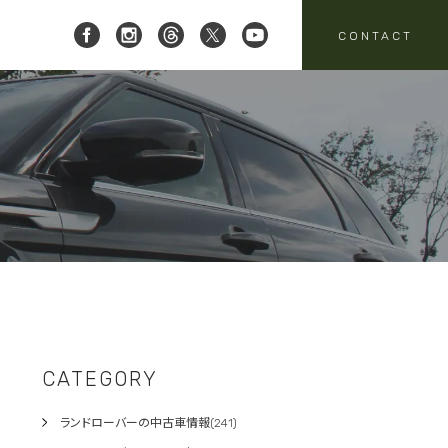
CONTACT
 レイブリック三郷店 ]
8-951-4136
要
売
スタッフニュース
買取
:00-18:00
定休日:水曜日
パーツ・アクセサリーの
売のお問い合わせ
お問い合わせ
CATEGORY
ランドローバーの中古車情報(241)