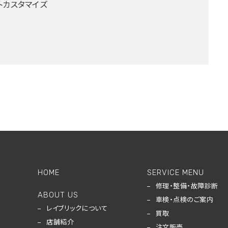
トカスタマイズ
HOME
SERVICE MENU
修理・整備・故障診断
ABOUT US
車検・点検のご案内
レイブリックについて
買取
店舗紹介
注文販売