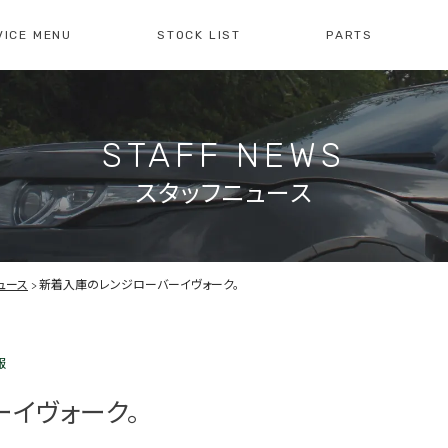
VICE MENU
STOCK LIST
PARTS
[ レイブリック長久手本店 ]
[
0561-61-3930
04
STAFF NEWS
・整備・故障診断
ブリックについて
車検・点検のご案内
店舗紹介
会社概
注文販
10:00-19:00
定休日:水曜日
10
スタッフニュース
障診断の
車検・点検の
買取のお問い合わせ
注文販
せ
お問い合わせ
ュース
新着入庫のレンジローバーイヴォーク。
報
イヴォーク。