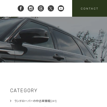
CONTACT
 レイブリック三郷店 ]
8-951-4136
要
売
スタッフニュース
買取
:00-18:00
定休日:水曜日
パーツ・アクセサリーの
売のお問い合わせ
お問い合わせ
CATEGORY
ランドローバーの中古車情報(241)