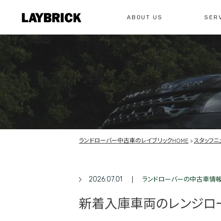
ABOUT US
SER
修理
レイ
私たちについて
サービスメニュー
お問い合わせ
修理・整備・故
総合お問い合わせ
お問い合わ
ランドローバー中古車のレイブリックHOME
スタッフニ
2026.07.01
ランドローバーの中古車情
新着入庫車両のレンジロ