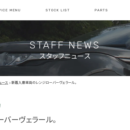
VICE MENU
STOCK LIST
PARTS
[ レイブリック長久手本店 ]
[
0561-61-3930
04
STAFF NEWS
・整備・故障診断
ブリックについて
車検・点検のご案内
店舗紹介
会社概
注文販
10:00-19:00
定休日:水曜日
10
スタッフニュース
障診断の
車検・点検の
買取のお問い合わせ
注文販
せ
お問い合わせ
ュース
新着入庫車両のレンジローバーヴェラール。
報
ーバーヴェラール。