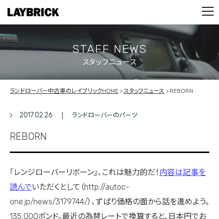
STOCK LIST
PARTS
CONTACT
STAFF NEWS
スタッフニュース
PRIVACY POLICY
ランドローバー中古車のレイブリックHOME
スタッフニュース
REBORN
2017.02.26
ランドローバーのパーツ
REBORN
「レンジローバーリボーン」、これは魅力的だ！
内容は記事を
読んで
いただくとして（http://autoc-
one.jp/news/3179744/）、ずばり価格の面から話を進めよう。
135,000ポンド。最近の為替レートで換算すると、日本円でお