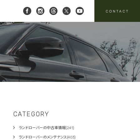
CONTACT
 レイブリック三郷店 ]
8-951-4136
要
売
スタッフニュース
買取
:00-18:00
定休日:水曜日
パーツ・アクセサリーの
売のお問い合わせ
お問い合わせ
CATEGORY
ランドローバーの中古車情報(241)
ランドローバーのメンテナンス(403)