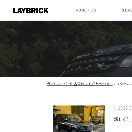
ABOUT US
SER
修理
レイ
私たちについて
サービスメニュー
お問い合わせ
修理・整備・故
総合お問い合わせ
お問い合わ
ランドローバー中古車のレイブリックHOME
スタッフニ
2025.0
新しく仕