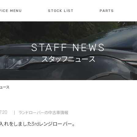
VICE MENU
STOCK LIST
PARTS
[ レイブリック長久手本店 ]
[
0561-61-3930
04
STAFF NEWS
・整備・故障診断
ブリックについて
車検・点検のご案内
店舗紹介
会社概
注文販
10:00-19:00
定休日:水曜日
10
スタッフニュース
障診断の
車検・点検の
買取のお問い合わせ
注文販
せ
お問い合わせ
ュース
7.20
ランドローバーの中古車情報
入れをしました3rdレンジローバー。