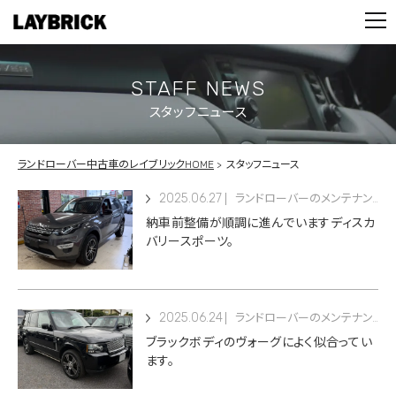
STOCK LIST
PARTS
CONTACT
STAFF NEWS
スタッフニュース
PRIVACY POLICY
ランドローバー中古車のレイブリックHOME
スタッフニュース
2025.06.27
ランドローバーのメンテナンス
納車前整備が順調に進んでいますディスカ
バリースポーツ。
2025.06.24
ランドローバーのメンテナンス
ブラックボディのヴォーグによく似合ってい
ます。