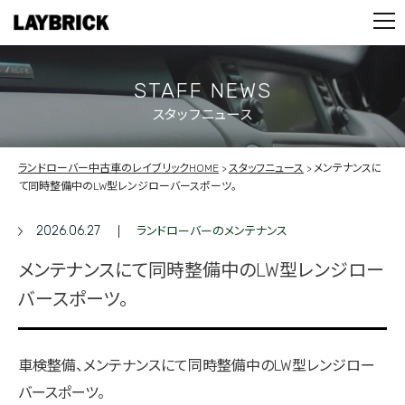
STOCK LIST
PARTS
CONTACT
STAFF NEWS
スタッフニュース
PRIVACY POLICY
ランドローバー中古車のレイブリックHOME
スタッフニュース
メンテナンスに
て同時整備中のLW型レンジローバースポーツ。
2026.06.27
ランドローバーのメンテナンス
メンテナンスにて同時整備中のLW型レンジロー
バースポーツ。
車検整備、メンテナンスにて同時整備中のLW型レンジロー
バースポーツ。