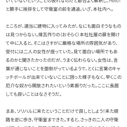
いていないということの表れなのだと都合よく解釈し、Hello！
と勝手に挨拶をして守衛室の前を通過。いざ、本社内へ。
ところが、適当に建物に入ってみたが、なにも面白そうなもの
は見つからない。煉瓦作りの（おそらく）本社社屋の扉を開け
て中に入ると、そこはさすがに厳格な場所の雰囲気があり、
受付には二人の女性が座っていた。見て面白い場所でもあ
るのかと聞きたかったのだが、うまく伝わらない。女性は、言
葉が通じないことを面倒がっているようで、とくに言葉のキャ
ッチボールが出来ていないことに困った様子もなく、早くこの
厄介な奴から開放されたいという素振りだった。ここに長居
しても良いことはなさそうだ。
まあ、ソリハルに来たということだけで良しとしよう！来た順
路を逆に歩き、守衛室まできた。すると、さっきの二人の守衛