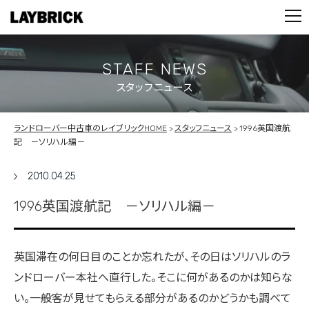
STOCK LIST
PARTS
CONTACT
STAFF NEWS
スタッフニュース
PRIVACY POLICY
ランドローバー中古車のレイブリックHOME
スタッフニュース
1996英国渡航
記 －ソリハル編－
2010.04.25
1996英国渡航記 －ソリハル編－
英国滞在の何日目のことか忘れたが、その日はソリハルのラ
ンドローバー本社へ直行した。そこに何があるのかは知らな
い。一般客が見せてもらえる部分があるのかどうかも調べて