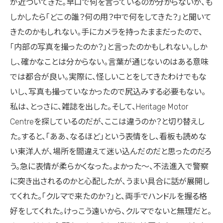
が近づいてきた。早口で何を言っているのか分からないが、も
しかしたら「どこの誰？何の用？中で何をしてきた？」と聞いて
きたのかもしれない。手にカメラを持ったままだったので、
「内部の写真を撮ったのか？」と言ったのかもしれない。しか
し、確かなことは分からない。言葉が通じないのはある意味
では都合が良い。実際に、怪しいことをしてきたわけでもな
いし、写真も撮っていなかったので尻込みする必要もない。
私は、とっさに、雑誌を出した。そして、Heritage Motor
Centreを探しているのだが、ここは違うのか？と切り替えし
た。すると、「ああ、なるほど」という表情をし、看板も読めな
い東洋人が、場所を間違えて迷い込んだのだと思ったのだろ
う。急に表情が柔らかくなった。よかった～、不法進入で警察
に突き出されるのかと心配したが、うまい具合に話が展開し
てくれた。「クルマで来たのか？」と、両手でハンドルを握る格
好をしてくれた。けっこう遠いから、クルマでないと無理だと。